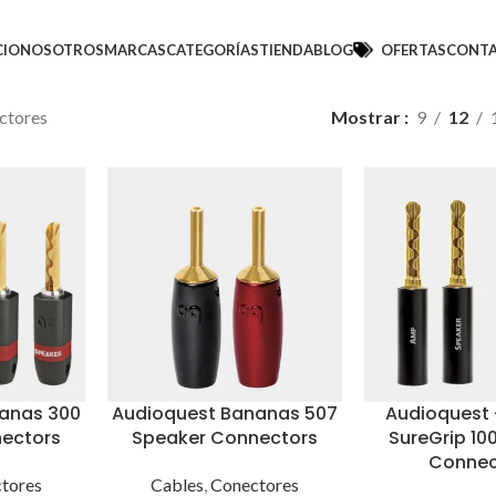
CIO
NOSOTROS
MARCAS
CATEGORÍAS
TIENDA
BLOG
OFERTAS
CONT
ctores
Mostrar
9
12
anas 300
Audioquest Bananas 507
Audioquest
ectors
Speaker Connectors
SureGrip 10
Connec
tores
Cables
,
Conectores