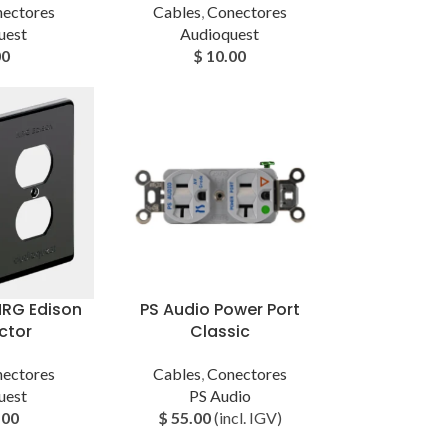
ectores
Cables
,
Conectores
uest
Audioquest
00
$
10.00
NRG Edison
PS Audio Power Port
ctor
Classic
ectores
Cables
,
Conectores
uest
PS Audio
.00
$
55.00
(incl. IGV)