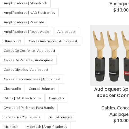
Audioque
Amplificadores | Monoblock
$
13.00
Amplificadores | NAD Electronics
Amplificadores | Pass Labs
Amplificadores | Rogue Audio
Audioquest
Bluesound
Cables Analógicos | Audioquest
Cables De Corriente | Audioquest
Cables De Parlante | Audioquest
Cables Digitales | Audioquest
Cables Interconectores | Audioquest
Audioquest Sp
Clearaudio
Conrad-Johnson
Speaker Conn
DAC's | NAD Electronics
Dynaudio
Cables
,
Conec
Dynaudio | Parlantes Para Stands
Audioque
Estanterías Y Mueblería
Gallo Acoustics
$
13.00
Mcintosh
Mcintosh | Amplificadores