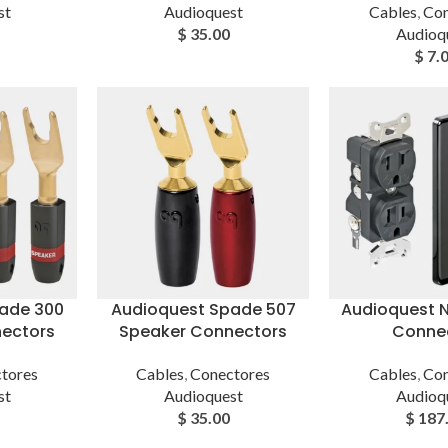
st
Audioquest
Cables
,
Con
$
35.00
Audioq
$
7.
ade 300
Audioquest Spade 507
Audioquest 
ectors
Speaker Connectors
Conne
tores
Cables
,
Conectores
Cables
,
Con
st
Audioquest
Audioq
$
35.00
$
187