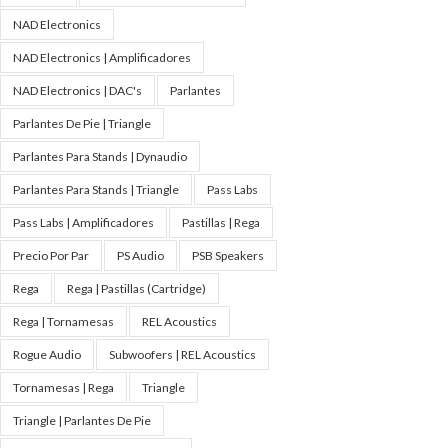
NAD Electronics
NAD Electronics | Amplificadores
NAD Electronics | DAC's
Parlantes
Parlantes De Pie | Triangle
Parlantes Para Stands | Dynaudio
Parlantes Para Stands | Triangle
Pass Labs
Pass Labs | Amplificadores
Pastillas | Rega
Precio Por Par
PS Audio
PSB Speakers
Rega
Rega | Pastillas (Cartridge)
Rega | Tornamesas
REL Acoustics
Rogue Audio
Subwoofers | REL Acoustics
Tornamesas | Rega
Triangle
Triangle | Parlantes De Pie