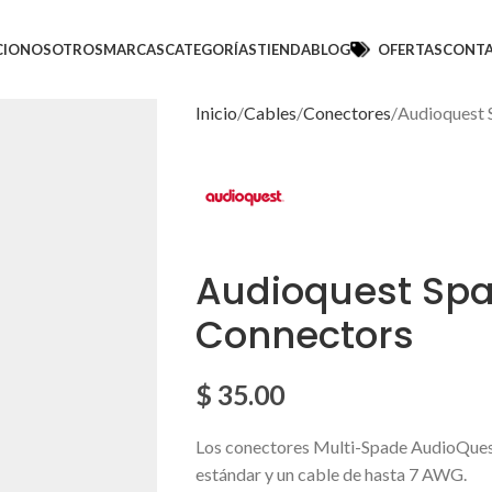
CIO
NOSOTROS
MARCAS
CATEGORÍAS
TIENDA
BLOG
OFERTAS
CONT
Inicio
Cables
Conectores
Audioquest 
Audioquest Spa
Connectors
$
35.00
Los conectores Multi-Spade AudioQuest
estándar y un cable de hasta 7 AWG.