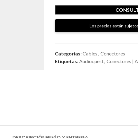
CONSULT
Los precios están sujetos
Categorías:
Cables
,
Conectores
Etiquetas:
Audioquest
,
Conectores | 
DESCRIPCIÓN
ENVÍO Y ENTREGA