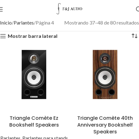
Inicio
Parlantes
Página 4
Mostrando 37–48 de 80 resultados
Mostrar barra lateral
Triangle Comète Ez
Triangle Comète 40th
Bookshelf Speakers
Anniversary Bookshelf
Speakers
Parlantes
,
Parlantes para stands