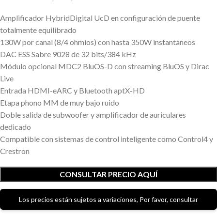
Amplificador HybridDigital UcD en configuración de puente
totalmente equilibrado
130W por canal (8/4 ohmios) con hasta 350W instantáneos
DAC ESS Sabre 9028 de 32 bits/384 kHz
Módulo opcional MDC2 BluOS-D con streaming BluOS y Dirac
Live
Entrada HDMI-eARC y Bluetooth aptX-HD
Etapa phono MM de muy bajo ruido
Doble salida de subwoofer y amplificador de auriculares
dedicado
Compatible con sistemas de control inteligente como Control4 y
Crestron
CONSULTAR PRECIO AQUÍ
Los precios están sujetos a variaciones, Por favor, consultar