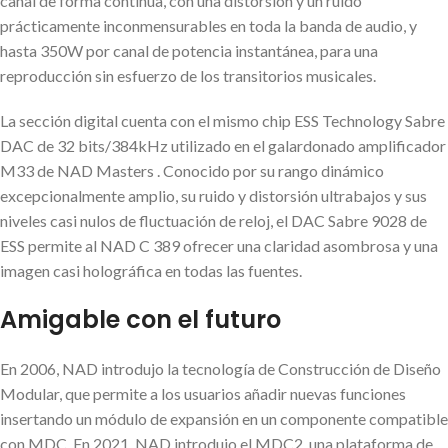
canal de forma continua, con una distorsión y un ruido
prácticamente inconmensurables en toda la banda de audio, y
hasta 350W por canal de potencia instantánea, para una
reproducción sin esfuerzo de los transitorios musicales.
La sección digital cuenta con el mismo chip ESS Technology Sabre
DAC de 32 bits/384kHz utilizado en el galardonado amplificador
M33 de NAD Masters . Conocido por su rango dinámico
excepcionalmente amplio, su ruido y distorsión ultrabajos y sus
niveles casi nulos de fluctuación de reloj, el DAC Sabre 9028 de
ESS permite al NAD C 389 ofrecer una claridad asombrosa y una
imagen casi holográfica en todas las fuentes.
Amigable con el futuro
En 2006, NAD introdujo la tecnología de Construcción de Diseño
Modular, que permite a los usuarios añadir nuevas funciones
insertando un módulo de expansión en un componente compatible
con MDC. En 2021, NAD introdujo el MDC2, una plataforma de