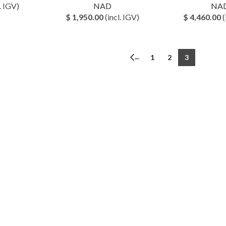
. IGV)
NAD
NA
$
1,950.00
(incl. IGV)
$
4,460.00
(
←
1
2
3