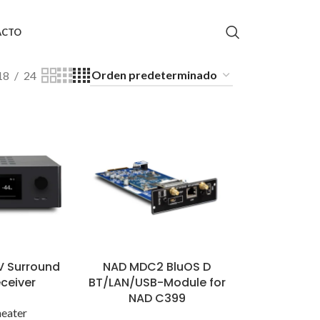
ACTO
18
24
V Surround
NAD MDC2 BluOS D
ceiver
BT/LAN/USB-Module for
NAD C399
eater