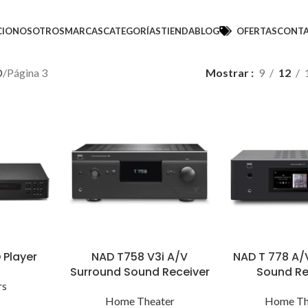
CIO
NOSOTROS
MARCAS
CATEGORÍAS
TIENDA
BLOG
OFERTAS
CONT
D
Página 3
Mostrar
9
12
 Player
NAD T758 V3i A/V
NAD T 778 A/
Surround Sound Receiver
Sound Re
rs
Home Theater
Home Th