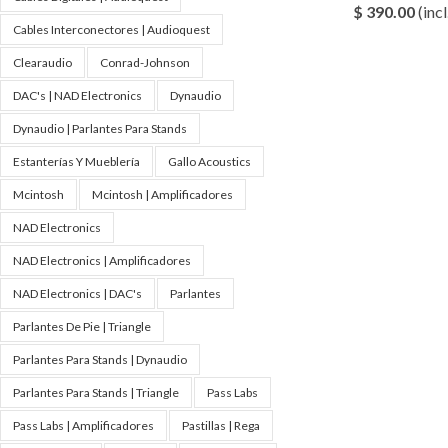
$
390.00
(incl
Cables Interconectores | Audioquest
Clearaudio
Conrad-Johnson
DAC's | NAD Electronics
Dynaudio
Dynaudio | Parlantes Para Stands
Estanterías Y Mueblería
Gallo Acoustics
Mcintosh
Mcintosh | Amplificadores
NAD Electronics
NAD Electronics | Amplificadores
NAD Electronics | DAC's
Parlantes
Parlantes De Pie | Triangle
Parlantes Para Stands | Dynaudio
Parlantes Para Stands | Triangle
Pass Labs
Pass Labs | Amplificadores
Pastillas | Rega