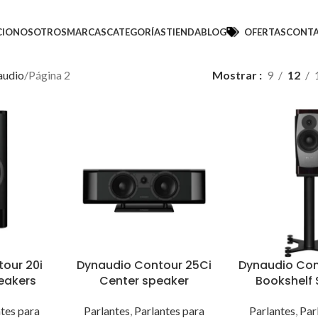
CIO
NOSOTROS
MARCAS
CATEGORÍAS
TIENDA
BLOG
OFERTAS
CONT
audio
Página 2
Mostrar
9
12
our 20i
Dynaudio Contour 25Ci
Dynaudio Con
eakers
Center speaker
Bookshelf
tes para
Parlantes
,
Parlantes para
Parlantes
,
Par