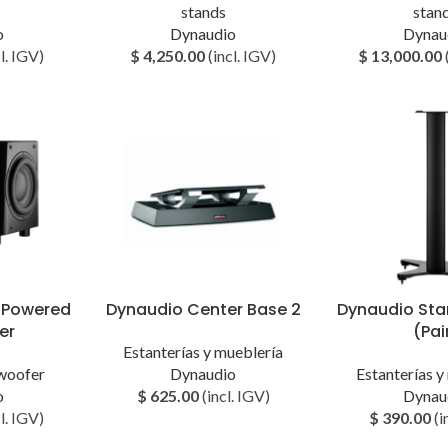
stands
stan
o
Dynaudio
Dynau
l. IGV)
$
4,250.00
(incl. IGV)
$
13,000.00
 Powered
Dynaudio Center Base 2
Dynaudio Sta
er
(Pai
Estanterías y mueblería
woofer
Dynaudio
Estanterías y
o
$
625.00
(incl. IGV)
Dynau
l. IGV)
$
390.00
(i