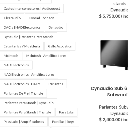
stands
Cables Interconectores | Audioquest
Dynaudi
$
5,750.00
(inc
Clearaudio
Conrad-Johnson
DAC's | NAD Electronics
Dynaudio
Dynaudio | Parlantes Para Stands
Estanterías Y Mueblería
Gallo Acoustics
Mcintosh
Mcintosh | Amplificadores
NAD Electronics
NAD Electronics | Amplificadores
NAD Electronics | DAC's
Parlantes
Dynaudio Sub 6
Parlantes De Pie | Triangle
Subwoof
Parlantes Para Stands | Dynaudio
Parlantes
,
Sub
Parlantes Para Stands | Triangle
Pass Labs
Dynaudi
$
2,400.00
(inc
Pass Labs | Amplificadores
Pastillas | Rega