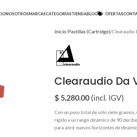
CIO
NOSOTROS
MARCAS
CATEGORÍAS
TIENDA
BLOG
OFERTAS
CONT
Inicio
Pastillas (Cartridge)
Clearaudio 
Clearaudio Da V
$
5,280.00
(incl. IGV)
Con un peso total de sólo siete gramos,
rígido y un rango dinámico de 90 decibe
para abrir nuevos horizontes de dinámi