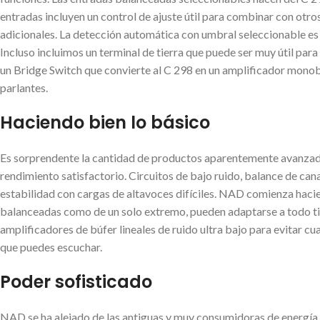
entradas incluyen un control de ajuste útil para combinar con ot
adicionales. La detección automática con umbral seleccionable es 
Incluso incluimos un terminal de tierra que puede ser muy útil par
un Bridge Switch que convierte al C 298 en un amplificador mono
parlantes.
Haciendo bien lo básico
Es sorprendente la cantidad de productos aparentemente avanzado
rendimiento satisfactorio. Circuitos de bajo ruido, balance de ca
estabilidad con cargas de altavoces difíciles. NAD comienza hacien
balanceadas como de un solo extremo, pueden adaptarse a todo ti
amplificadores de búfer lineales de ruido ultra bajo para evitar c
que puedes escuchar.
Poder sofisticado
NAD se ha alejado de las antiguas y muy consumidoras de energía fu