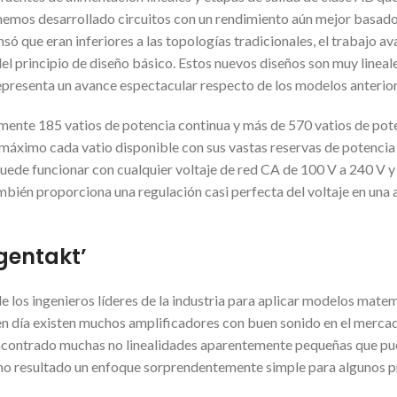
 hemos desarrollado circuitos con un rendimiento aún mejor basado
só que eran inferiores a las topologías tradicionales, el trabajo
l principio de diseño básico. Estos nuevos diseños son muy lineal
representa un avance espectacular respecto de los modelos anterior
mente 185 vatios de potencia continua y más de 570 vatios de pote
máximo cada vatio disponible con sus vastas reservas de potencia
 Puede funcionar con cualquier voltaje de red CA de 100 V a 240 V 
también proporciona una regulación casi perfecta del voltaje en un
igentakt’
e los ingenieros líderes de la industria para aplicar modelos mate
y en día existen muchos amplificadores con buen sonido en el merca
ncontrado muchas no linealidades aparentemente pequeñas que pued
como resultado un enfoque sorprendentemente simple para algunos