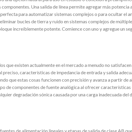
ros componentes. Una salida de línea permite agregar más potencia
perfecta para automatizar sistemas complejos o para ocultar el amp
a eliminar bucles de tierra y ruido en sistemas complejos de múltip
bloque increíblemente potente. Comience con uno y agregue un se
s que existen actualmente en el mercado a menudo no satisfacen 
nal preciso, características de impedancia de entrada y salida ade
do que estas cosas funcionen con precisión y avanza a partir de ah
po de componentes de fuente analógica al ofrecer características
ualquier degradación sónica causada por una carga inadecuada del di
entes de alimentación lineales y etapas de salida de clase AB que 