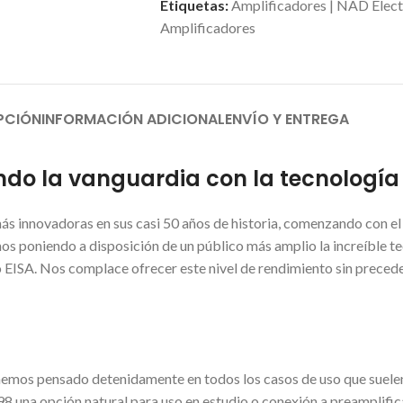
Etiquetas:
Amplificadores | NAD Elect
Amplificadores
PCIÓN
INFORMACIÓN ADICIONAL
ENVÍO Y ENTREGA
do la vanguardia con la tecnología P
más innovadoras en sus casi 50 años de historia, comenzando con 
mos poniendo a disposición de un público más amplio la increíble t
EISA. Nos complace ofrecer este nivel de rendimiento sin preced
hemos pensado detenidamente en todos los casos de uso que suelen
98 una opción natural para uso en estudio o conexión a preamplifi