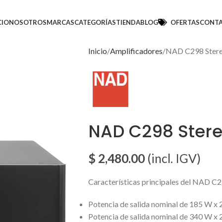
CIO
NOSOTROS
MARCAS
CATEGORÍAS
TIENDA
BLOG
OFERTAS
CONT
Inicio
Amplificadores
NAD C298 Stere
NAD C298 Stere
$
2,480.00
(incl. IGV)
Características principales del NAD C2
Potencia de salida nominal de 185 W x 
Potencia de salida nominal de 340 W x 