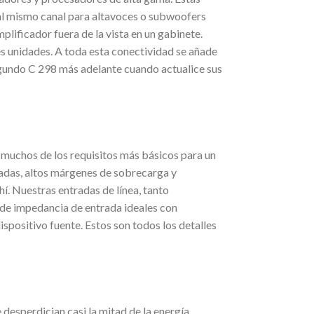
 al mismo canal para altavoces o subwoofers
lificador fuera de la vista en un gabinete.
les unidades. A toda esta conectividad se añade
gundo C 298 más adelante cuando actualice sus
muchos de los requisitos más básicos para un
cuadas, altos márgenes de sobrecarga y
í. Nuestras entradas de línea, tanto
 de impedancia de entrada ideales con
spositivo fuente. Estos son todos los detalles
desperdician casi la mitad de la energía