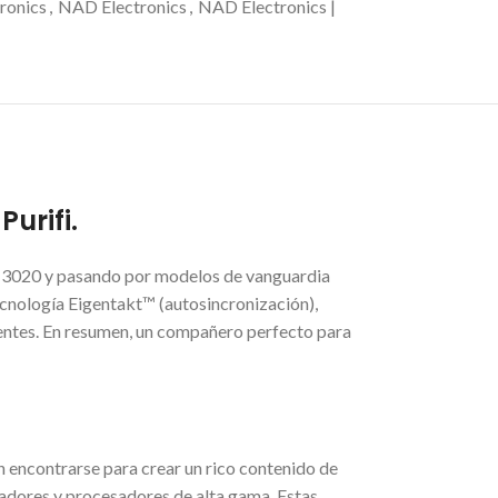
ronics
,
NAD Electronics
,
NAD Electronics |
urifi.
el 3020 y pasando por modelos de vanguardia
ecnología Eigentakt™ (autosincronización),
entes. En resumen, un compañero perfecto para
 encontrarse para crear un rico contenido de
cadores y procesadores de alta gama. Estas