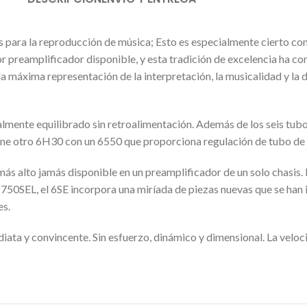
ara la reproducción de música; Esto es especialmente cierto con 
 preamplificador disponible, y esta tradición de excelencia ha co
a máxima representación de la interpretación, la musicalidad y la d
talmente equilibrado sin retroalimentación. Además de los seis tub
ene otro 6H30 con un 6550 que proporciona regulación de tubo de 
más alto jamás disponible en un preamplificador de un solo chasis. 
 750SEL, el 6SE incorpora una miríada de piezas nuevas que se han 
es.
ata y convincente. Sin esfuerzo, dinámico y dimensional. La velocid