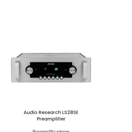
Audio Research LS28SE
Conrad Jo
Preamplifier
Tube
Preamplificadores
Prea