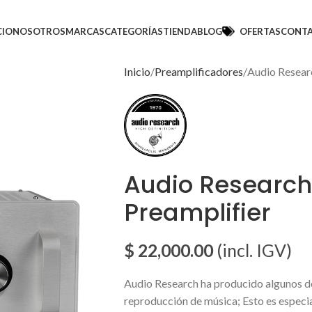
CIO
NOSOTROS
MARCAS
CATEGORÍAS
TIENDA
BLOG
OFERTAS
CONT
Inicio
Preamplificadores
Audio Resear
Audio Research
Preamplifier
$
22,000.00
(incl. IGV)
Audio Research ha producido algunos d
reproducción de música; Esto es especia