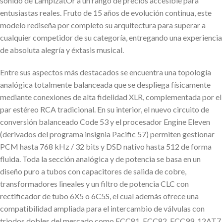
sonido de LampizatOr a un rango de precios accesible para
entusiastas reales. Fruto de 15 años de evolución continua, este
modelo rediseña por completo su arquitectura para superar a
cualquier competidor de su categoría, entregando una experiencia
de absoluta alegría y éxtasis musical.
Entre sus aspectos más destacados se encuentra una topología
analógica totalmente balanceada que se despliega físicamente
mediante conexiones de alta fidelidad XLR, complementada por el
par estéreo RCA tradicional. En su interior, el nuevo circuito de
conversión balanceado Code 53 y el procesador Engine Eleven
(derivados del programa insignia Pacific 57) permiten gestionar
PCM hasta 768 kHz / 32 bits y DSD nativo hasta 512 de forma
fluida. Toda la sección analógica y de potencia se basa en un
diseño puro a tubos con capacitores de salida de cobre,
transformadores lineales y un filtro de potencia CLC con
rectificador de tubo 6X5 o 6C5S, el cual además ofrece una
compatibilidad ampliada para el intercambio de válvulas con
triodos dobles del mercado como ECC81, ECC82, ECC99, 12AT7