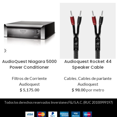
AudioQuest Niagara 5000
Audioquest Rocket 44
Power Conditioner
Speaker Cable
Filtros de Corriente
Cables
,
Cables de parlante
Audioquest
Audioquest
$
5,175.00
$
98.00
por metro
Todos los derechos reservados Inversiones F&J S.A.C. (RUC 20100999197)