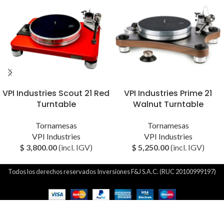
VPI Industries Scout 21 Red
VPI Industries Prime 21
Turntable
Walnut Turntable
Tornamesas
Tornamesas
VPI Industries
VPI Industries
$
3,800.00
(incl. IGV)
$
5,250.00
(incl. IGV)
Todos los derechos reservados Inversiones F&J S.A.C. (RUC 20100999197)