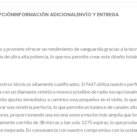
PCIÓN
INFORMACIÓN ADICIONAL
ENVÍO Y ENTREGA
s y promete ofrecer un rendimiento de vanguardia gracias a la te
io de ultra alta potencia, lo que nos permite crear este diseño tota
ros técnicos altamente cualificados. El Nd7 utiliza nuestro perf
nta con un diamante sintético monocrystalline de radio excepciona
mite ajustes inmediatos a cambios muy pequeños en el vinilo, lo que
ar una simetría perfecta, lo que permite un balance de canales al
riores, proporcionando una escena sonora mucho más amplia que lo
mente con hilo de 38 micras y tan solo 1275 espiras, lo que produ
te mejorada. En consonancia con nuestro compromiso con la sosten