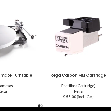
timate Turntable
Rega Carbon MM Cartridge
namesas
Pastillas (Cartridge)
Rega
Rega
$
55.00
(incl. IGV)