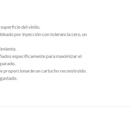
uperficie del vinilo.
ldeado por inyección con tolerancia cero, un
uimiento.
señados específicamente para maximizar el
eparado.
 le proporcionarán un cartucho reconstruido.
sgastado.