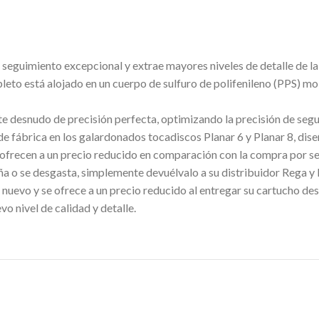
 seguimiento excepcional y extrae mayores niveles de detalle de la s
pleto está alojado en un cuerpo de sulfuro de polifenileno (PPS) mo
te desnudo de precisión perfecta, optimizando la precisión de seg
de fábrica en los galardonados tocadiscos Planar 6 y Planar 8, di
e ofrecen a un precio reducido en comparación con la compra por s
aña o se desgasta, simplemente devuélvalo a su distribuidor Rega y
evo y se ofrece a un precio reducido al entregar su cartucho de
o nivel de calidad y detalle.