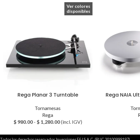
Ver colores
disponibles
Rega Planar 3 Turntable
Rega NAIA Ul
Tornamesas
Tor
Rega
$
980.00
-
$
1,280.00
(incl. IGV)
Todos los derechos reservados Inversiones F&J S.A.C. (RUC 20100999197)