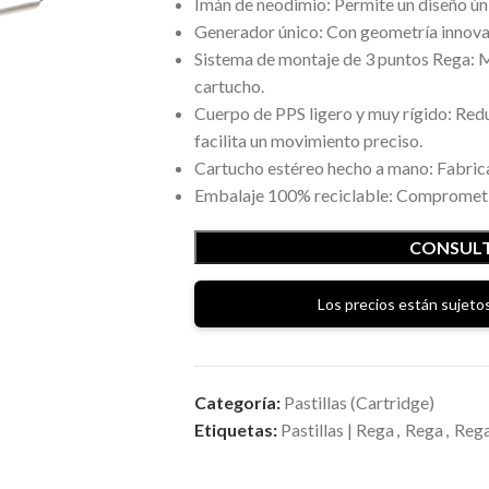
Imán de neodimio: Permite un diseño ún
Generador único: Con geometría innovad
Sistema de montaje de 3 puntos Rega: Me
cartucho.
Cuerpo de PPS ligero y muy rígido: Redu
facilita un movimiento preciso.
Cartucho estéreo hecho a mano: Fabri
Embalaje 100% reciclable: Comprometid
CONSULT
Los precios están sujetos
Categoría:
Pastillas (Cartridge)
Etiquetas:
Pastillas | Rega
,
Rega
,
Rega