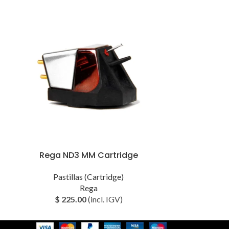
Rega ND3 MM Cartridge
Rega io In
Pastillas (Cartridge)
Am
Rega
$
225.00
(incl. IGV)
$
59