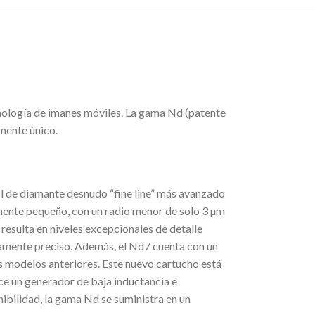
cnología de imanes móviles. La gama Nd (patente
lmente único.
il de diamante desnudo “fine line” más avanzado
lmente pequeño, con un radio menor de solo 3 µm
 resulta en niveles excepcionales de detalle
tamente preciso. Además, el Nd7 cuenta con un
s modelos anteriores. Este nuevo cartucho está
ce un generador de baja inductancia e
ibilidad, la gama Nd se suministra en un