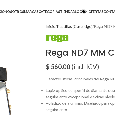
CIO
NOSOTROS
MARCAS
CATEGORÍAS
TIENDA
BLOG
OFERTAS
CONT
Inicio
Pastillas (Cartridge)
Rega ND7 
Rega ND7 MM C
$
560.00
(incl. IGV)
Características Principales del Rega N
Lápiz óptico con perfil de diamante des
seguimiento excepcional y extrae niveles 
Voladizo de aluminio: Diseñado para opti
seguimiento.