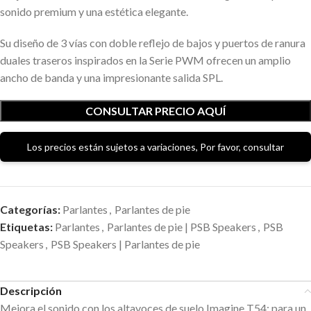
sonido premium y una estética elegante.
Su diseño de 3 vías con doble reflejo de bajos y puertos de ranura
duales traseros inspirados en la Serie PWM ofrecen un amplio
ancho de banda y una impresionante salida SPL.
CONSULTAR PRECIO AQUÍ
Los precios están sujetos a variaciones, Por favor, consultar
Categorías:
Parlantes
,
Parlantes de pie
Etiquetas:
Parlantes
,
Parlantes de pie | PSB Speakers
,
PSB
Speakers
,
PSB Speakers | Parlantes de pie
Descripción
Mejora el sonido con los altavoces de suelo Imagine T54: para un