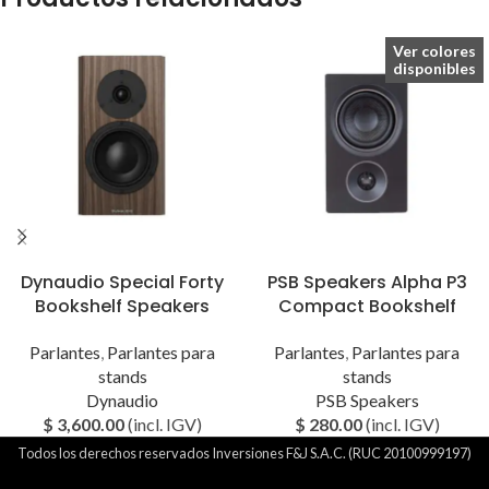
Ver colores
disponibles
Dynaudio Special Forty
PSB Speakers Alpha P3
Bookshelf Speakers
Compact Bookshelf
Parlantes
,
Parlantes para
Parlantes
,
Parlantes para
stands
stands
Dynaudio
PSB Speakers
$
3,600.00
(incl. IGV)
$
280.00
(incl. IGV)
Todos los derechos reservados Inversiones F&J S.A.C. (RUC 20100999197)