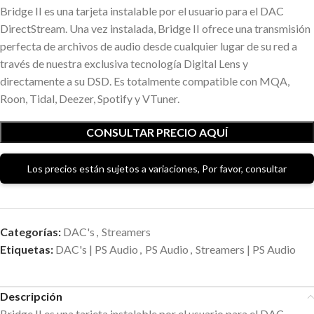
Bridge II es una tarjeta instalable por el usuario para el DAC
DirectStream. Una vez instalada, Bridge II ofrece una transmisión
perfecta de archivos de audio desde cualquier lugar de su red a
través de nuestra exclusiva tecnología Digital Lens y
directamente a su DSD. Es totalmente compatible con MQA,
Roon, Tidal, Deezer, Spotify y VTuner.
CONSULTAR PRECIO AQUÍ
Los precios están sujetos a variaciones, Por favor, consultar
Categorías:
DAC's
,
Streamers
Etiquetas:
DAC's | PS Audio
,
PS Audio
,
Streamers | PS Audio
Descripción
Bridge II es una tarjeta instalable por el usuario para el DAC