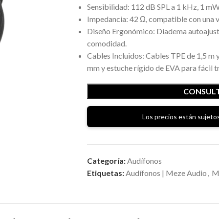
Sensibilidad: 112 dB SPL a 1 kHz, 1 mW,
Impedancia: 42 Ω, compatible con una v
Diseño Ergonómico: Diadema autoajusta
comodidad.
Cables Incluidos: Cables TPE de 1,5 m 
mm y estuche rígido de EVA para fácil t
CONSULT
Los precios están sujetos
Categoría:
Audífonos
Etiquetas:
Audífonos | Meze Audio
,
M