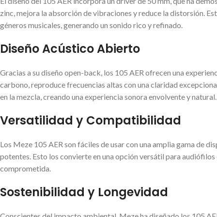
El diseño del 105 AER incorpora un driver de 50 mm, que ha demost
zinc, mejora la absorción de vibraciones y reduce la distorsión. Es
géneros musicales, generando un sonido rico y refinado.
Diseño Acústico Abierto
Gracias a su diseño open-back, los 105 AER ofrecen una experienc
carbono, reproduce frecuencias altas con una claridad excepcional
en la mezcla, creando una experiencia sonora envolvente y natural.
Versatilidad y Compatibilidad
Los Meze 105 AER son fáciles de usar con una amplia gama de disp
potentes. Esto los convierte en una opción versátil para audiófilo
comprometida.
Sostenibilidad y Longevidad
Conscientes del impacto ambiental, Meze ha diseñado los 105 AER 