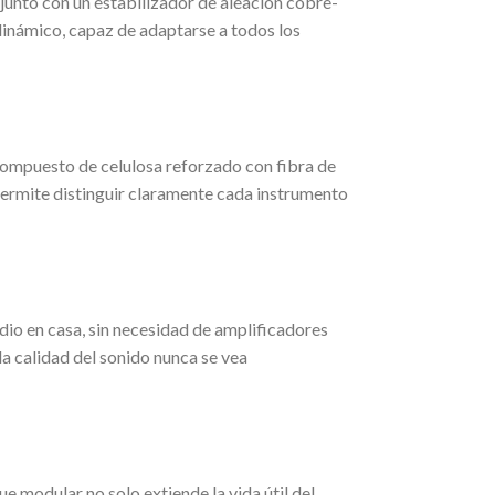
 junto con un estabilizador de aleación cobre-
 dinámico, capaz de adaptarse a todos los
compuesto de celulosa reforzado con fibra de
permite distinguir claramente cada instrumento
dio en casa, sin necesidad de amplificadores
la calidad del sonido nunca se vea
 modular no solo extiende la vida útil del