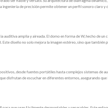
rado ser fiable y versátil. Su arquitectura de diafragma dinámico,
ta ingeniería de precisión permite obtener un perfil sonoro claro y
ia auditiva amplia y aireada. El domo en forma de W, hecho de un 
. Este diseño no solo mejora la imagen estéreo, sino que también 
ositivos, desde fuentes portátiles hasta complejos sistemas de au
s que disfrutan de escuchar en diferentes entornos, asegurando que 
para que sean fácilmente desmontables y reparables. Este enfoque