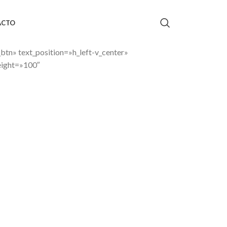
ACTO
btn» text_position=»h_left-v_center»
height=»100″