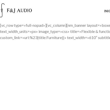
INI
[vc_row type=»full-nopad»][vc_column][nm_banner layout=»boxed»
text_width_units=»px» image_type=»css» title=»Flexible & funct
custom_link=»url:%23|title:Furniture||» text_width=»610″ subtit