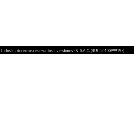
Todos los derechos reservados Inversiones F&J S.A.C. (RUC 20100999197)