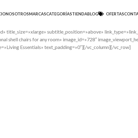
CIO
NOSOTROS
MARCAS
CATEGORÍAS
TIENDA
BLOG
OFERTAS
CONT
 title_size=»xlarge» subtitle_position=»above» link_type=»link_
ional shell chairs for any room» image_id=»728″ image_viewport_
le=»Living Essentials» text_padding=»0″][/vc_column][/vc_row]