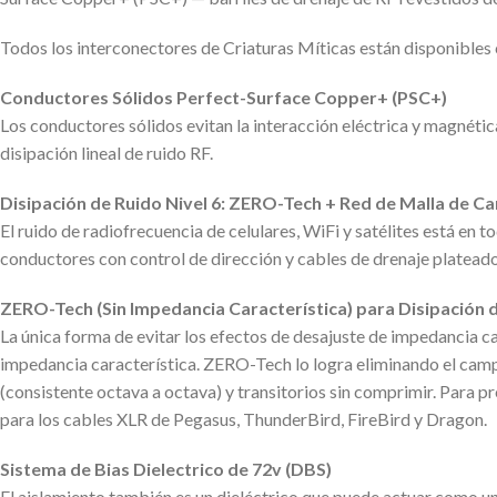
Todos los interconectores de Criaturas Míticas están disponible
Conductores Sólidos Perfect-Surface Copper+ (PSC+)
Los conductores sólidos evitan la interacción eléctrica y magnética
disipación lineal de ruido RF.
Disipación de Ruido Nivel 6: ZERO-Tech + Red de Malla de 
El ruido de radiofrecuencia de celulares, WiFi y satélites está en 
conductores con control de dirección y cables de drenaje platead
ZERO-Tech (Sin Impedancia Característica) para Disipación 
La única forma de evitar los efectos de desajuste de impedancia car
impedancia característica. ZERO-Tech lo logra eliminando el campo 
(consistente octava a octava) y transitorios sin comprimir. Para
para los cables XLR de Pegasus, ThunderBird, FireBird y Dragon.
Sistema de Bias Dielectrico de 72v (DBS)
El aislamiento también es un dieléctrico que puede actuar como un fi