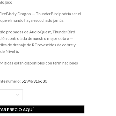
alógico
 FireBird y Dragon — ThunderBird podría ser el
 que el mundo haya escuchado jamás.
iseño probadas de AudioQuest, ThunderBird
ción controlada de nuestro mejor cobre —
les de drenaje de RF revestidos de cobre y
de Nivel 6.
 Míticas están disponibles con terminaciones
iente número:
51946316630
AR PRECIO AQUÍ