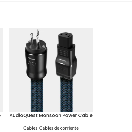
e
AudioQuest Monsoon Power Cable
Audioquest H
Cables
,
Cables de corriente