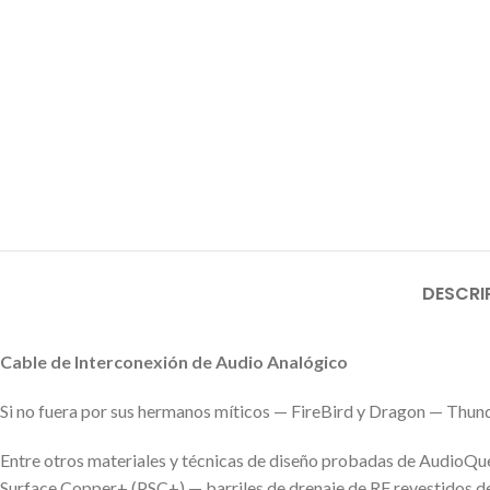
DESCRI
Cable de Interconexión de Audio Analógico
Si no fuera por sus hermanos míticos — FireBird y Dragon — Thund
Entre otros materiales y técnicas de diseño probadas de AudioQu
Surface Copper+ (PSC+) — barriles de drenaje de RF revestidos de