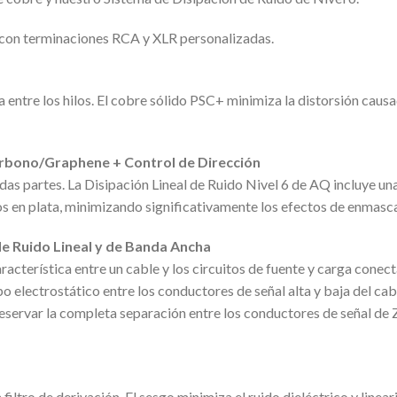
s con terminaciones RCA y XLR personalizadas.
 entre los hilos. El cobre sólido PSC+ minimiza la distorsión causa
Carbono/Graphene + Control de Dirección
todas partes. La Disipación Lineal de Ruido Nivel 6 de AQ incluye un
os en plata, minimizando significativamente los efectos de enmasc
de Ruido Lineal y de Banda Ancha
acterística entre un cable y los circuitos de fuente y carga conect
electrostático entre los conductores de señal alta y baja del cabl
 preservar la completa separación entre los conductores de señal 
ltro de derivación. El sesgo minimiza el ruido dieléctrico y lineari