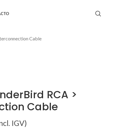
ACTO
terconnection Cable
nderBird RCA >
ction Cable
ncl. IGV)