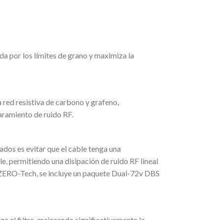
da por los límites de grano y maximiza la
a red resistiva de carbono y grafeno,
aramiento de ruido RF.
ados es evitar que el cable tenga una
e, permitiendo una disipación de ruido RF lineal
de ZERO-Tech, se incluye un paquete Dual-72v DBS
za el filtro, mejorando significativamente la