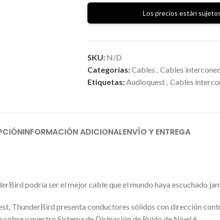
Los precios están sujetos
SKU:
N/D
Categorías:
Cables
,
Cables intercone
Etiquetas:
Audioquest
,
Cables interco
PCIÓN
INFORMACIÓN ADICIONAL
ENVÍO Y ENTREGA
erBird podría ser el mejor cable que el mundo haya escuchado jam
est, ThunderBird presenta conductores sólidos con dirección cont
 cobre y nuestro Sistema de Disipación de Ruido de Nivel 6.