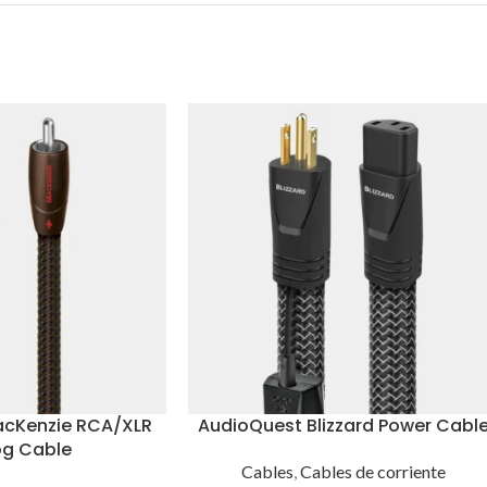
acKenzie RCA/XLR
AudioQuest Blizzard Power Cabl
og Cable
Cables
,
Cables de corriente