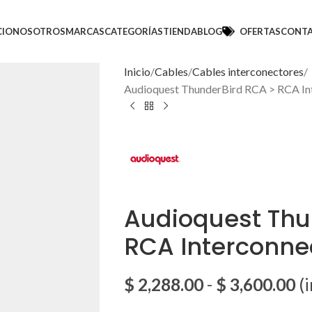
CIO
NOSOTROS
MARCAS
CATEGORÍAS
TIENDA
BLOG
OFERTAS
CONT
Inicio
Cables
Cables interconectores
Audioquest ThunderBird RCA > RCA In
Audioquest Thu
RCA Interconne
$
2,288.00
-
$
3,600.00
(i