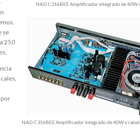
o
NAD C316BEE Amplificador integrado de 40W x
un
remos.
e se
 a 250
es.
encia
cales,
 por
NAD C316BEE Amplificador integrado de 40W x canal vi