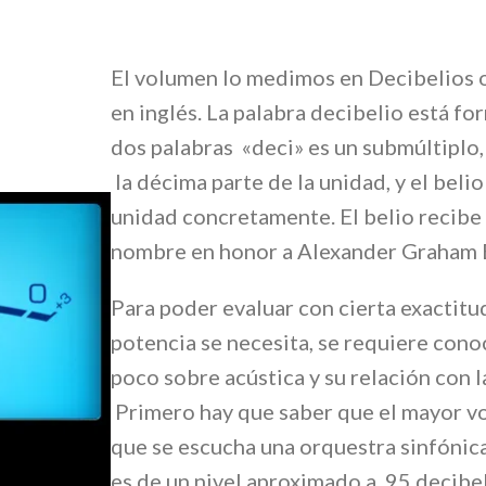
El volumen lo medimos en Decibelios 
en inglés. La palabra decibelio está f
dos palabras «deci» es un submúltiplo,
la décima parte de la unidad, y el belio 
unidad concretamente. El belio recibe
nombre en honor a Alexander Graham B
Para poder evaluar con cierta exactitu
potencia se necesita, se requiere cono
poco sobre acústica y su relación con l
Primero hay que saber que el mayor v
que se escucha una orquestra sinfónica
es de un nivel aproximado a 95 decibe