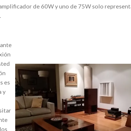
 amplificador de 60W y uno de 75W solo represent
ar.
tante
xión
sted
ión
s es
a y
sitar
nte
los