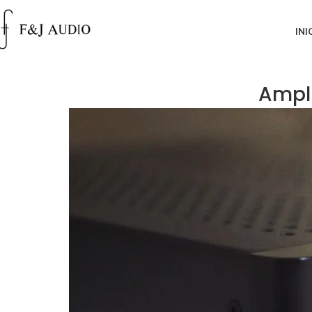
INI
Ampli