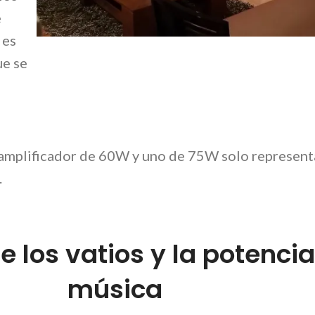
e
 es
ue se
 amplificador de 60W y uno de 75W solo represent
ar.
e los vatios y la potenci
música