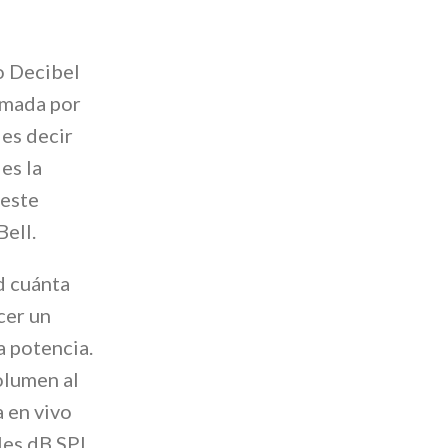
o Decibel
ormada por
 es decir
es la
 este
ell.
d cuánta
cer un
a potencia.
olumen al
 en vivo
les dB SPL